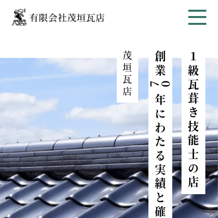
茂
創業
１級瓦葺き技能士の店
垣
瓦
70
店
年にわたる実績と確かな技術