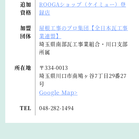
追加
ROOGAショップ（ケイミュー）登
資格
録店
加盟
屋根工事のプロ集団【全日本瓦工事
団体
業連盟】
埼玉県南部瓦工事業組合・川口支部
所属
所在地
〒334-0013
埼玉県川口市南鳩ヶ谷7丁目29番27
号
Google Map>
TEL
048-282-1494